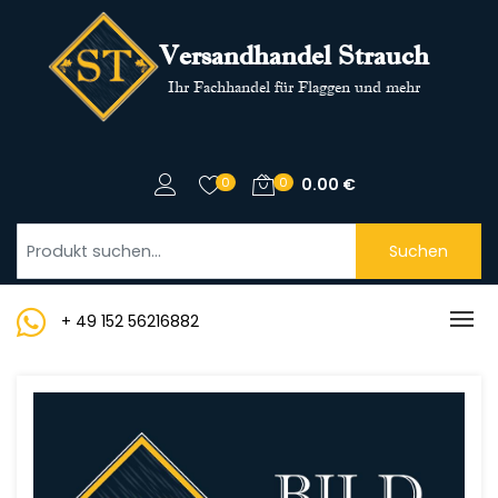
Versandhandel Strauch
Ihr Fachhandel für Flaggen und mehr
0
0
0.00
€
Suchen
+ 49 152 56216882