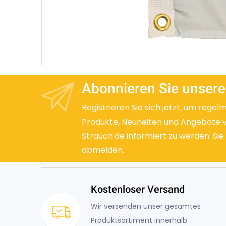
Abonnieren Sie unsere
Registrieren Sie sich jetzt, um regel
Produkte, Neuheiten und Angebote 
Strauch.de informiert zu werden. Sie
abmelden.
Kostenloser Versand
Wir versenden unser gesamtes
Produktsortiment innerhalb