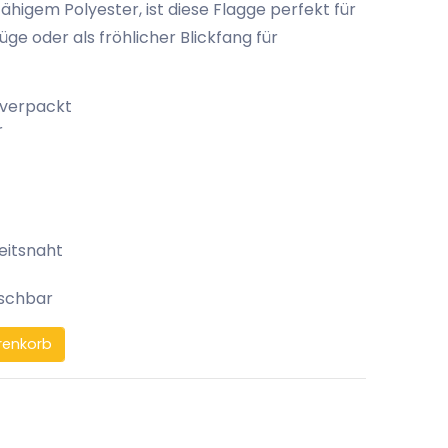
ähigem Polyester, ist diese Flagge perfekt für
e oder als fröhlicher Blickfang für
 verpackt
r
eitsnaht
aschbar
renkorb