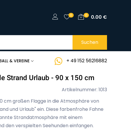
0
0
0.00
€
Suchen
+ 49 152 56216882
BALL & VEREINE
 Strand Urlaub - 90 x 150 cm
Artikelnummer: 1013
50 cm großen Flagge in die Atmosphäre von
rand und Urlaub" ein. Diese farbenfrohe Fahne
spannte Strandatmosphäre mit einem
und den verspielten Seehunden einfangen.