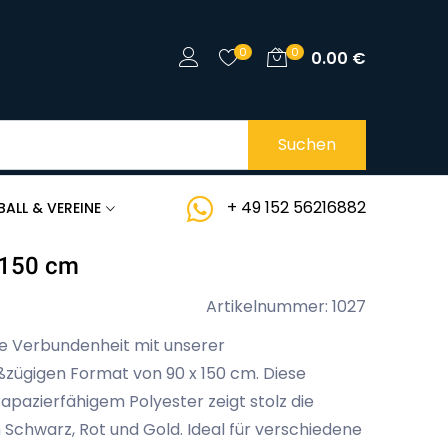
0
0
0.00
€
Suchen
+ 49 152 56216882
BALL & VEREINE
 150 cm
Artikelnummer: 1027
le Verbundenheit mit unserer
zügigen Format von 90 x 150 cm. Diese
apazierfähigem Polyester zeigt stolz die
 Schwarz, Rot und Gold. Ideal für verschiedene