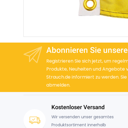
Abonnieren Sie unsere
Registrieren Sie sich jetzt, um regel
Produkte, Neuheiten und Angebote 
Strauch.de informiert zu werden. Sie
abmelden.
Kostenloser Versand
Wir versenden unser gesamtes
Produktsortiment innerhalb