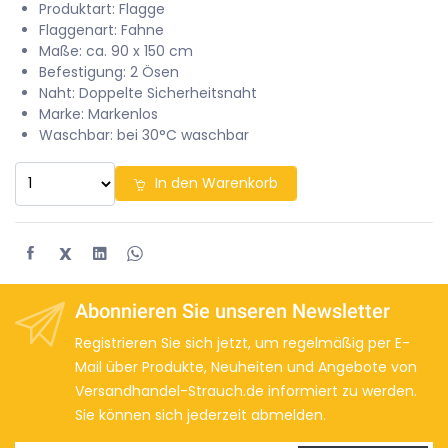
Produktart: Flagge
Flaggenart: Fahne
Maße: ca. 90 x 150 cm
Befestigung: 2 Ösen
Naht: Doppelte Sicherheitsnaht
Marke: Markenlos
Waschbar: bei 30°C waschbar
In den Warenkorb
X
Abonnieren Sie unseren Newsletter
Registrieren Sie sich jetzt, um regelmäßig per E-
Mail über Produkte, Neuheiten und Angebote von
Versandhandel-Strauch.de informiert zu werden.
Sie können sich jederzeit abmelden.