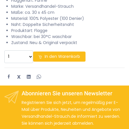
Flaggenart: Fahne
Marke: Versandhandel-Strauch
Maße: ca. 30 x 45 cm
Material: 100% Polyester (100 Denier)
Naht: Doppelte Sicherheitsnaht
Produktart: Flagge
Waschbar: bei 30°C waschbar
Zustand: Neu & Original verpackt
In den Warenkorb
X
Abonnieren Sie unseren Newsletter
Registrieren Sie sich jetzt, um regelmäßig per E-
Mail über Produkte, Neuheiten und Angebote von
Versandhandel-Strauch.de informiert zu werden.
Sie können sich jederzeit abmelden.