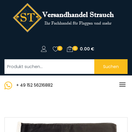
Versandhandel Strauch
Ihr Fachhandel für Flaggen und mehr
0
0
0.00
€
Suchen
+ 49 152 56216882