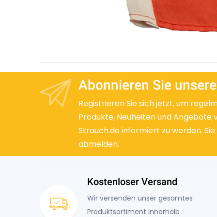
Abonnieren Sie unsere
Registrieren Sie sich jetzt, um regel
Produkte, Neuheiten und Angebote 
Strauch.de informiert zu werden. Sie
abmelden.
Kostenloser Versand
Wir versenden unser gesamtes
Produktsortiment innerhalb