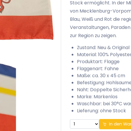
Stock ermöglicht. In der M
von Mecklenburg-Vorpomm
Blau, Weiß und Rot die regi
Veranstaltungen, Paraden 
zur Region zu zeigen.
Zustand: Neu & Original
Material: 100% Polyeste
Produktart: Flagge
Flaggenart: Fahne
Maße: ca. 30 x 45 cm
Befestigung: Hohlsaum
Naht: Doppelte Sicherh
Marke: Markenlos
Waschbar: bei 30°C w
Lieferung: ohne Stock
In den Wa