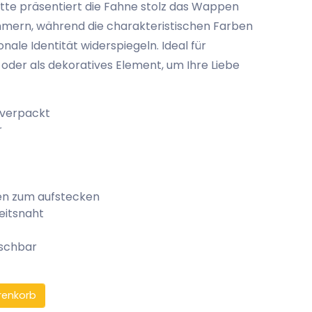
itte präsentiert die Fahne stolz das Wappen
ern, während die charakteristischen Farben
onale Identität widerspiegeln. Ideal für
oder als dekoratives Element, um Ihre Liebe
 verpackt
r
en zum aufstecken
eitsnaht
aschbar
renkorb