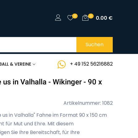
0
0
0.00
€
Suchen
+ 49 152 56216882
BALL & VEREINE
e us in Valhalla - Wikinger - 90 x
Artikelnummer: 1082
e us in Valhalla" Fahne im Format 90 x 150 cm
nt für Mut und Ehre. Mit diesem
en Sie Ihre Bereitschaft, für Ihre