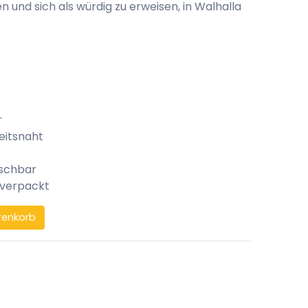
und sich als würdig zu erweisen, in Walhalla
r
eitsnaht
aschbar
 verpackt
renkorb