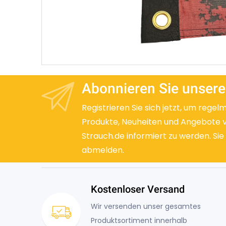
Abonnieren Sie unsere
Registrieren Sie sich jetzt, um regel
Produkte, Neuheiten und Angebote 
Strauch.de informiert zu werden. Sie
abmelden.
Kostenloser Versand
Wir versenden unser gesamtes
Produktsortiment innerhalb