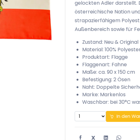
gelockten Adler darstellt. 
österreichische Nation und
strapazierfähigem Polyester
Außenbereich sowie für Fei
Zustand: Neu & Original
Material: 100% Polyeste
Produktart: Flagge
Flaggenart: Fahne
Maße: ca. 90 x 150 cm
Befestigung: 2 Ösen
Naht: Doppelte Sicherh
Marke: Markenlos
Waschbar: bei 30°C w
In den Wa
X