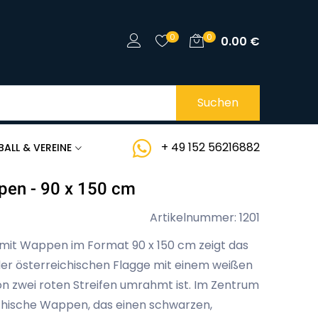
0
0
0.00
€
Suchen
+ 49 152 56216882
BALL & VEREINE
pen - 90 x 150 cm
Artikelnummer: 1201
mit Wappen im Format 90 x 150 cm zeigt das
der österreichischen Flagge mit einem weißen
 von zwei roten Streifen umrahmt ist. Im Zentrum
ichische Wappen, das einen schwarzen,