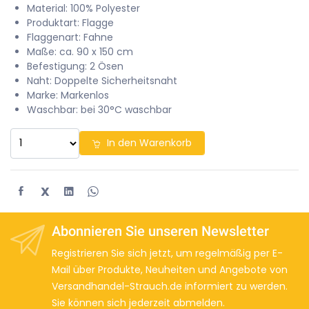
Material: 100% Polyester
Produktart: Flagge
Flaggenart: Fahne
Maße: ca. 90 x 150 cm
Befestigung: 2 Ösen
Naht: Doppelte Sicherheitsnaht
Marke: Markenlos
Waschbar: bei 30°C waschbar
In den Warenkorb
X
Abonnieren Sie unseren Newsletter
Registrieren Sie sich jetzt, um regelmäßig per E-
Mail über Produkte, Neuheiten und Angebote von
Versandhandel-Strauch.de informiert zu werden.
Sie können sich jederzeit abmelden.