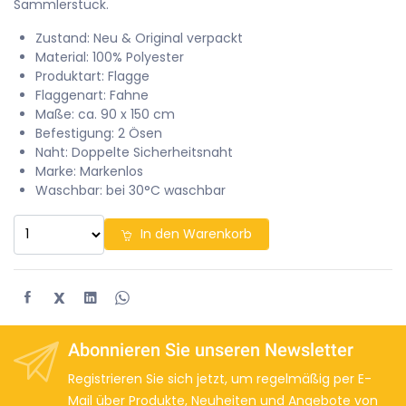
Sammlerstück.
Zustand: Neu & Original verpackt
Material: 100% Polyester
Produktart: Flagge
Flaggenart: Fahne
Maße: ca. 90 x 150 cm
Befestigung: 2 Ösen
Naht: Doppelte Sicherheitsnaht
Marke: Markenlos
Waschbar: bei 30°C waschbar
In den Warenkorb
X
Abonnieren Sie unseren Newsletter
Registrieren Sie sich jetzt, um regelmäßig per E-
Mail über Produkte, Neuheiten und Angebote von