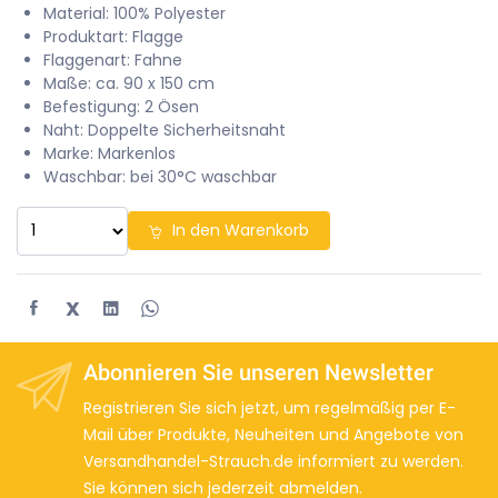
Material: 100% Polyester
Produktart: Flagge
Flaggenart: Fahne
Maße: ca. 90 x 150 cm
Befestigung: 2 Ösen
Naht: Doppelte Sicherheitsnaht
Marke: Markenlos
Waschbar: bei 30°C waschbar
In den Warenkorb
X
Abonnieren Sie unseren Newsletter
Registrieren Sie sich jetzt, um regelmäßig per E-
Mail über Produkte, Neuheiten und Angebote von
Versandhandel-Strauch.de informiert zu werden.
Sie können sich jederzeit abmelden.