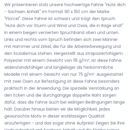
Wir präsentieren stolz unsere hochwertige Fahne "Hüte dich
- Sachsen Anhalt" im Format 90 x 150 cm der Marke
"Florcel". Diese Fahne ist schwarz und trägt den Spruch
"Hüte dich vor Sturm und Wind und Ossis, die in Rage sind!"
in einem beigen verzierten Spruchband oben und unten.
Links und rechts vom Spruch befinden sich zwei Männer
mit Hammer und Zirkel, die für die Arbeiterbewegung und
den Sozialismus stehen. Hergestellt aus strapazierfähigem
Polyester mit einem Gewicht von 115 g/m², ist diese Fahne
widerstandsfähiger und langlebiger als herkömmliche
Modelle mit einem Gewicht von nur 75 g/m². Ausgestattet
mit zwei Ösen zur Befestigung ist diese Fahne besonders
praktisch in der Anwendung. Die spezielle Verstärkung an
den Ecken und die durchgängige doppelte Naht sorgen
dafür, dass die Fahne auch bei widrigen Bedingungen lange
hält. Darüber hinaus bieten wir die Möglichkeit, jedes
gewünschte Motiv in dieser erstklassigen Qualität
anzufertigen - und das sogar ohne Aufpreis! Zeigen Sie Ihre
Verbundenheit mit Sachsen Anhalt und die Stärke seiner