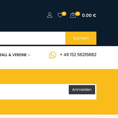
0
0
0.00
€
Suchen
+ 49 152 56216882
BALL & VEREINE
Anmelden