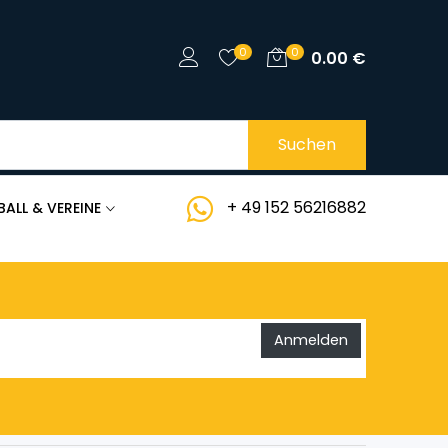
0
0
0.00
€
Suchen
+ 49 152 56216882
BALL & VEREINE
Anmelden