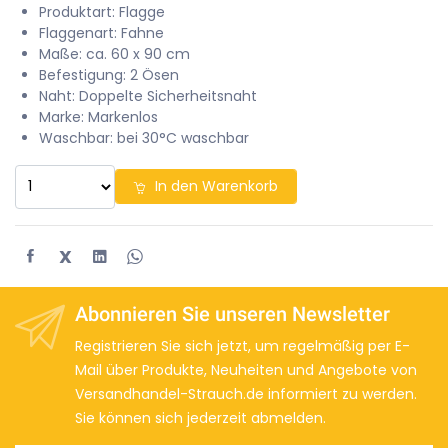
Produktart: Flagge
Flaggenart: Fahne
Maße: ca. 60 x 90 cm
Befestigung: 2 Ösen
Naht: Doppelte Sicherheitsnaht
Marke: Markenlos
Waschbar: bei 30°C waschbar
In den Warenkorb
X
Abonnieren Sie unseren Newsletter
Registrieren Sie sich jetzt, um regelmäßig per E-
Mail über Produkte, Neuheiten und Angebote von
Versandhandel-Strauch.de informiert zu werden.
Sie können sich jederzeit abmelden.