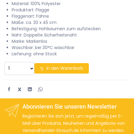
Material: 100% Polyester
Produktart: Flagge
Flaggenart: Fahne
Maße: ca. 30 x 45 cm
Befestigung: Hohlsaumen zum aufstecken
Naht: Doppelte Sicherheitsnaht
Marke: Markenlos
Waschbar: bei 30°C waschbar
Lieferung: ohne Stock
In den Warenkorb
X
Abonnieren Sie unseren Newsletter
Registrieren Sie sich jetzt, um regelmäßig per E-
Mail über Produkte, Neuheiten und Angebote von
Versandhandel-Strauch.de informiert zu werden.