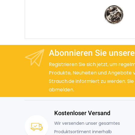
Abonnieren Sie unsere
Registrieren Sie sich jetzt, um regel
Produkte, Neuheiten und Angebote 
Strauch.de informiert zu werden. Sie
abmelden.
Kostenloser Versand
Wir versenden unser gesamtes
Produktsortiment innerhalb