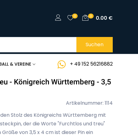
0
0
0.00
€
Suchen
+ 49 152 56216882
BALL & VEREINE
reu - Königreich Württemberg - 3,5
Artikelnummer: 1114
d den Stolz des Königreichs Württemberg mit
teckpin, der die Worte "Furchtlos und treu"
 Größe von 3,5 x 4 cm ist dieser Pin ein