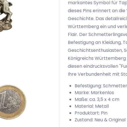
markantes Symbol für Tapf
dieses Pins erinnert an d
Geschichte. Das detailreic
Württemberg ein und verle
Flair. Der Schmetterlingsv
Befestigung an Kleidung, T
Geschichtsenthusiasten, S
Königreichs Württemberg 
diesen eindrucksvollen "Fu
Ihre Verbundenheit mit Sto
Befestigung: Schmetter
Marke: Markenlos
Maße: ca. 3,5 x 4 cm
Material: Metall
Produktart: Pin
Zustand: Neu & Original