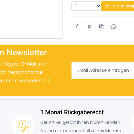
In den Wa
X
n Newsletter
mäßig per E-Mail über
von Versandhandel-
 können sich jederzeit
1 Monat Rückgaberecht
Der Artikel gefällt ihnen nicht? Senden
Sie ihn einfach innerhalb eines Monats