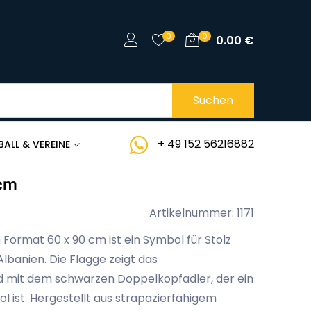
0
0
0.00
€
Suchen
+ 49 152 56216882
BALL & VEREINE
 cm
Artikelnummer: 1171
Format 60 x 90 cm ist ein Symbol für Stolz
Albanien. Die Flagge zeigt das
ld mit dem schwarzen Doppelkopfadler, der ein
l ist. Hergestellt aus strapazierfähigem