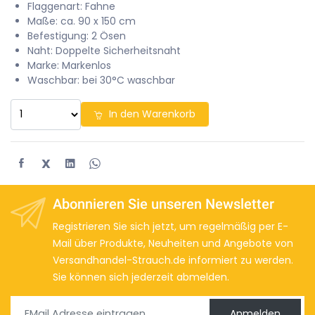
Flaggenart: Fahne
Maße: ca. 90 x 150 cm
Befestigung: 2 Ösen
Naht: Doppelte Sicherheitsnaht
Marke: Markenlos
Waschbar: bei 30°C waschbar
In den Warenkorb
X
Abonnieren Sie unseren Newsletter
Registrieren Sie sich jetzt, um regelmäßig per E-
Mail über Produkte, Neuheiten und Angebote von
Versandhandel-Strauch.de informiert zu werden.
Sie können sich jederzeit abmelden.
Anmelden