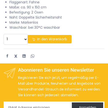
Flaggenart: Fahne
Maße: ca. 90 x 150 cm
Befestigung: 2 Ösen
Naht: Doppelte Sicherheitsnaht
Marke: Markenlos
Waschbar: bei 30°C waschbar
In den Warenkorb
X
Abonnieren Sie unseren Newsletter
Registrieren Sie sich jetzt, um regelmäßig per E-
Mail über Produkte, Neuheiten und Angebote von
Versandhandel-Strauch.de informiert zu werden.
Sie können sich jederzeit abmelden.
Anmelden