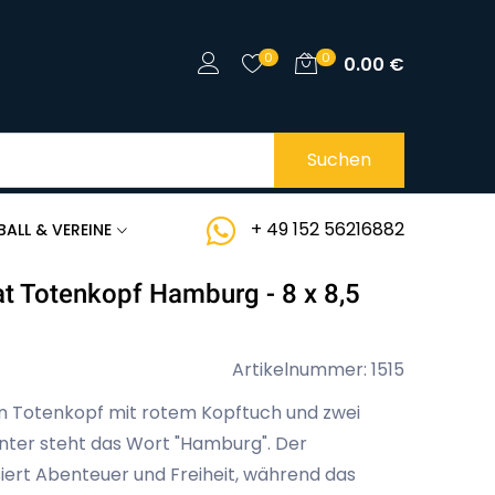
0
0
0.00
€
Suchen
+ 49 152 56216882
BALL & VEREINE
at Totenkopf Hamburg - 8 x 8,5
Artikelnummer: 1515
en Totenkopf mit rotem Kopftuch und zwei
nter steht das Wort "Hamburg". Der
iert Abenteuer und Freiheit, während das