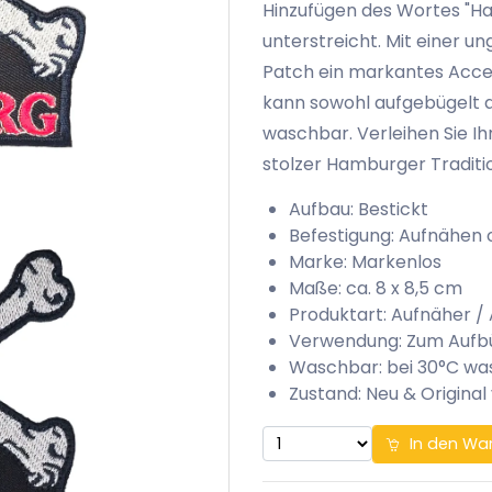
Hinzufügen des Wortes "Ha
unterstreicht. Mit einer un
Patch ein markantes Access
kann sowohl aufgebügelt a
waschbar. Verleihen Sie I
stolzer Hamburger Traditi
Aufbau: Bestickt
Befestigung: Aufnähen 
Marke: Markenlos
Maße: ca. 8 x 8,5 cm
Produktart: Aufnäher /
Verwendung: Zum Aufb
Waschbar: bei 30°C w
Zustand: Neu & Original
In den Wa