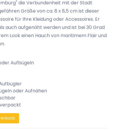
mburg" die Verbundenheit mit der Stadt
gefähren Größe von ca. 8 x 8,5 cm ist dieser
oire für Ihre Kleidung oder Accessoires. Er
ls auch aufgenäht werden und ist bei 30 Grad
hrem Look einen Hauch von maritimem Flair und
on.
oder Aufbügeln
 Aufbügler
ügeln oder Aufnähen
aschbar
 verpackt
renkorb