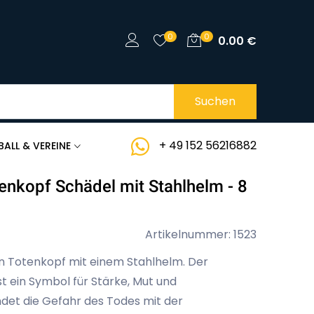
0
0
0.00
€
Suchen
+ 49 152 56216882
BALL & VEREINE
enkopf Schädel mit Stahlhelm - 8
Artikelnummer: 1523
en Totenkopf mit einem Stahlhelm. Der
t ein Symbol für Stärke, Mut und
ndet die Gefahr des Todes mit der