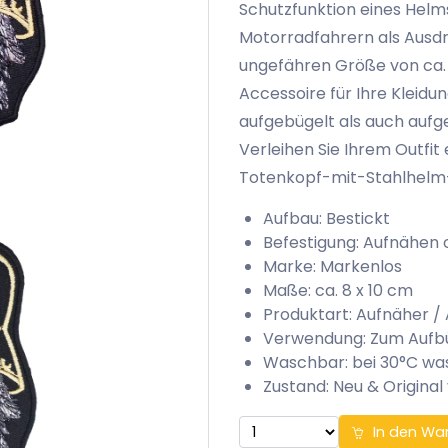
Schutzfunktion eines Helms
Motorradfahrern als Ausdru
ungefähren Größe von ca. 
Accessoire für Ihre Kleid
aufgebügelt als auch aufg
Verleihen Sie Ihrem Outfit
Totenkopf-mit-Stahlhelm
Aufbau: Bestickt
Befestigung: Aufnähen 
Marke: Markenlos
Maße: ca. 8 x 10 cm
Produktart: Aufnäher /
Verwendung: Zum Aufb
Waschbar: bei 30°C w
Zustand: Neu & Original
In den Wa