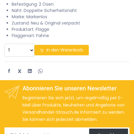
Befestigung: 2 Ösen
Naht: Doppelte Sicherheitsnaht
Marke: Markenlos
Zustand: Neu & Original verpackt
Produktart: Flagge
Flaggenart: Fahne
In den Warenkorb
X
Abonnieren Sie unseren Newsletter
Registrieren Sie sich jetzt, um regelmäßig per E-
Mail über Produkte, Neuheiten und Angebote von
Versandhandel-Strauch.de informiert zu werden.
Sie können sich jederzeit abmelden.