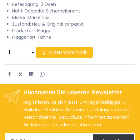
Befestigung: 2 Ösen
Naht: Doppelte Sicherheitsnaht
Marke: Markenlos
Zustand: Neu & Original verpackt
Produktart: Flagge
Flaggenart: Fahne
In den Warenkorb
X
Abonnieren Sie unseren Newsletter
Registrieren Sie sich jetzt, um regelmäßig per E-
Mail über Produkte, Neuheiten und Angebote von
Versandhandel-Strauch.de informiert zu werden.
Sie können sich jederzeit abmelden.