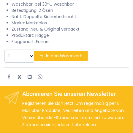
Waschbar: bei 30°C waschbar
Befestigung: 2 Ösen
Naht: Doppelte Sicherheitsnaht
Marke: Markenlos
Zustand: Neu & Original verpackt
Produktart: Flagge
Flaggenart: Fahne
In den Warenkorb
X
Abonnieren Sie unseren Newsletter
Registrieren Sie sich jetzt, um regelmäßig per E-
Mail über Produkte, Neuheiten und Angebote von
Versandhandel-Strauch.de informiert zu werden.
Sie können sich jederzeit abmelden.