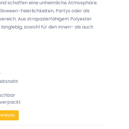
 und schaffen eine unheimliche Atmosphäre.
alloween-Feierlichkeiten, Partys oder als
ereich. Aus strapazierfähigem Polyester
nd langlebig, sowohl für den Innen- als auch
r
eitsnaht
aschbar
 verpackt
renkorb