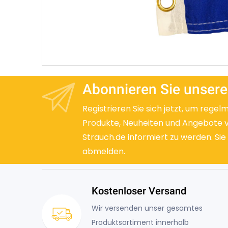
Abonnieren Sie unsere
Registrieren Sie sich jetzt, um regel
Produkte, Neuheiten und Angebote 
Strauch.de informiert zu werden. Sie
abmelden.
Kostenloser Versand
Wir versenden unser gesamtes
Produktsortiment innerhalb