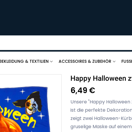
BEKLEIDUNG & TEXTILIEN
ACCESSOIRES & ZUBEHÖR
FUSS
Happy Halloween zw
6,49 €
Unsere "Happy Halloween z
ist die perfekte Dekoration
zeigt zwei Halloween-Kürbi
gruselige Maske auf einem