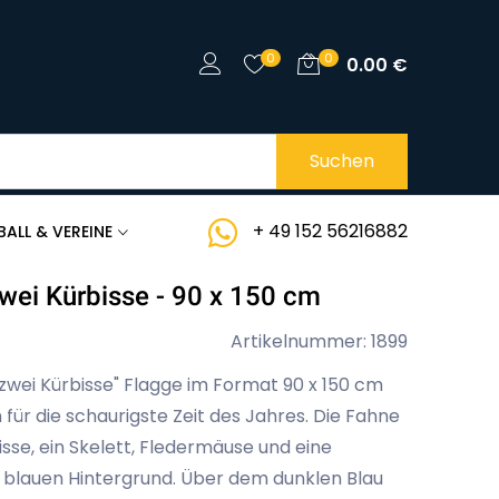
0
0
0.00
€
Suchen
+ 49 152 56216882
BALL & VEREINE
ei Kürbisse - 90 x 150 cm
Artikelnummer: 1899
wei Kürbisse" Flagge im Format 90 x 150 cm
 für die schaurigste Zeit des Jahres. Die Fahne
sse, ein Skelett, Fledermäuse und eine
 blauen Hintergrund. Über dem dunklen Blau