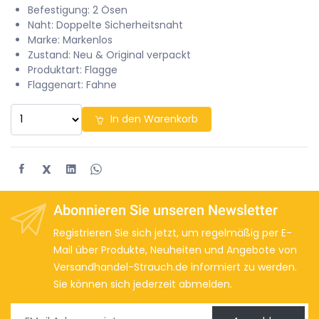
Befestigung: 2 Ösen
Naht: Doppelte Sicherheitsnaht
Marke: Markenlos
Zustand: Neu & Original verpackt
Produktart: Flagge
Flaggenart: Fahne
In den Warenkorb
X
Abonnieren Sie unseren Newsletter
Registrieren Sie sich jetzt, um regelmäßig per E-
Mail über Produkte, Neuheiten und Angebote von
Versandhandel-Strauch.de informiert zu werden.
Sie können sich jederzeit abmelden.