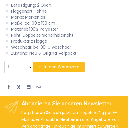
Befestigung: 2 Ösen
Flaggenart: Fahne
Marke: Markenlos
Maße: ca. 90 x 150 cm
Material: 100% Polyester
Naht: Doppelte Sicherheitsnaht
Produktart: Flagge
Waschbar: bei 30°C waschbar
Zustand: Neu & Original verpackt
In den Warenkorb
X
Abonnieren Sie unseren Newsletter
Registrieren Sie sich jetzt, um regelmäßig per E-
Mail über Produkte, Neuheiten und Angebote von
Versandhandel-Strauch.de informiert zu werden.