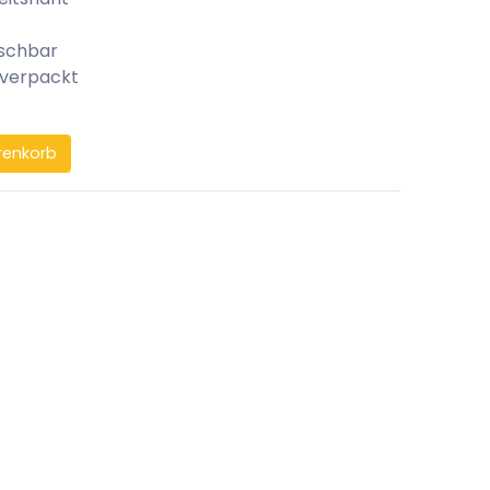
aschbar
 verpackt
renkorb