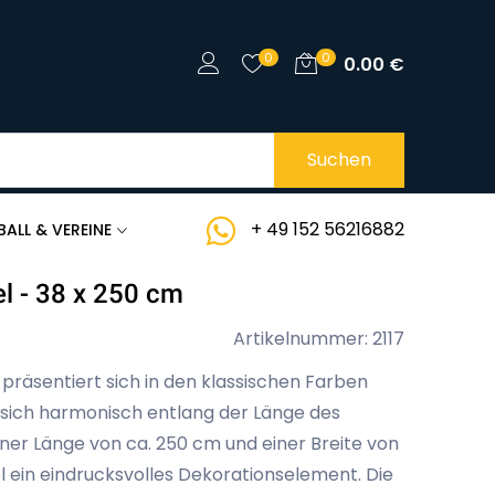
0
0
0.00
€
Suchen
+ 49 152 56216882
BALL & VEREINE
l - 38 x 250 cm
Artikelnummer: 2117
präsentiert sich in den klassischen Farben
e sich harmonisch entlang der Länge des
ner Länge von ca. 250 cm und einer Breite von
l ein eindrucksvolles Dekorationselement. Die