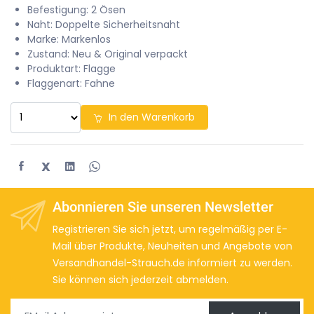
Befestigung: 2 Ösen
Naht: Doppelte Sicherheitsnaht
Marke: Markenlos
Zustand: Neu & Original verpackt
Produktart: Flagge
Flaggenart: Fahne
In den Warenkorb
X
Abonnieren Sie unseren Newsletter
Registrieren Sie sich jetzt, um regelmäßig per E-
Mail über Produkte, Neuheiten und Angebote von
Versandhandel-Strauch.de informiert zu werden.
Sie können sich jederzeit abmelden.