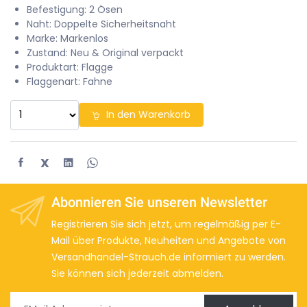
Befestigung: 2 Ösen
Naht: Doppelte Sicherheitsnaht
Marke: Markenlos
Zustand: Neu & Original verpackt
Produktart: Flagge
Flaggenart: Fahne
In den Warenkorb
X
Abonnieren Sie unseren Newsletter
Registrieren Sie sich jetzt, um regelmäßig per E-
Mail über Produkte, Neuheiten und Angebote von
Versandhandel-Strauch.de informiert zu werden.
Sie können sich jederzeit abmelden.