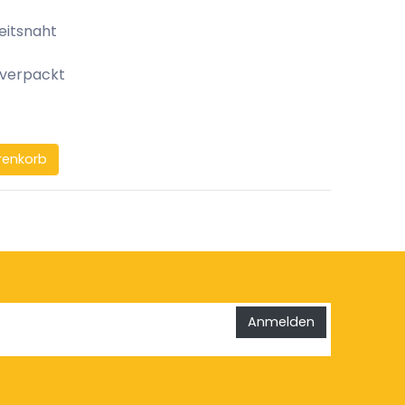
eitsnaht
 verpackt
renkorb
Anmelden