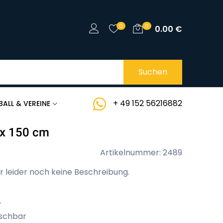
0
0
0.00
€
Suchen
+ 49 152 56216882
BALL & VEREINE
 x 150 cm
Artikelnummer: 2489
r leider noch keine Beschreibung.
r
aschbar