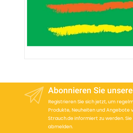
Abonnieren Sie unsere
Registrieren Sie sich jetzt, um regel
Produkte, Neuheiten und Angebote 
Strauch.de informiert zu werden. Sie
abmelden.