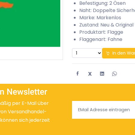
Befestigung: 2 Ösen
Naht: Doppelte Sicherh
Marke: Markenlos
Zustand: Neu & Original
Produktart: Flagge
Flaggenart: Fahne
In den Wa
X
n Newsletter
mäßig per E-Mail über
von Versandhandel-
 können sich jederzeit