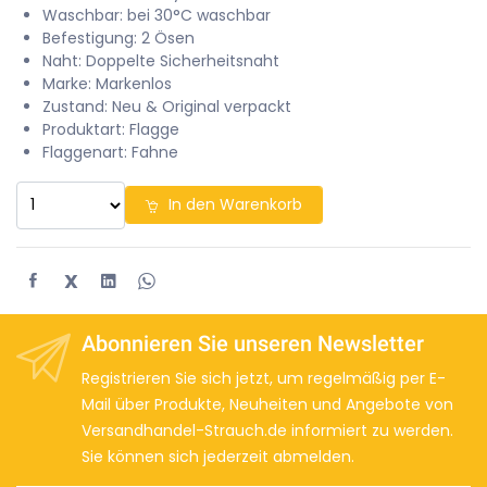
Waschbar: bei 30°C waschbar
Befestigung: 2 Ösen
Naht: Doppelte Sicherheitsnaht
Marke: Markenlos
Zustand: Neu & Original verpackt
Produktart: Flagge
Flaggenart: Fahne
In den Warenkorb
X
Abonnieren Sie unseren Newsletter
Registrieren Sie sich jetzt, um regelmäßig per E-
Mail über Produkte, Neuheiten und Angebote von
Versandhandel-Strauch.de informiert zu werden.
Sie können sich jederzeit abmelden.