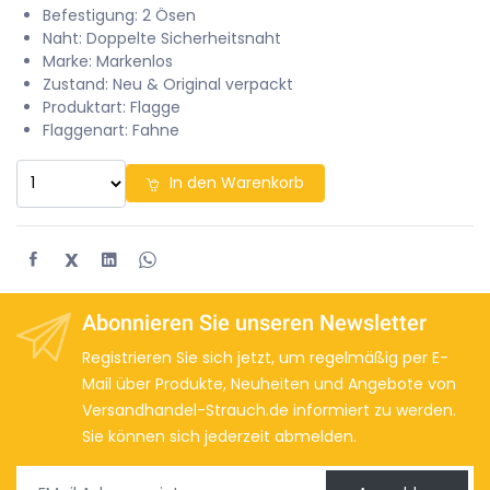
Befestigung: 2 Ösen
Naht: Doppelte Sicherheitsnaht
Marke: Markenlos
Zustand: Neu & Original verpackt
Produktart: Flagge
Flaggenart: Fahne
In den Warenkorb
X
Abonnieren Sie unseren Newsletter
Registrieren Sie sich jetzt, um regelmäßig per E-
Mail über Produkte, Neuheiten und Angebote von
Versandhandel-Strauch.de informiert zu werden.
Sie können sich jederzeit abmelden.