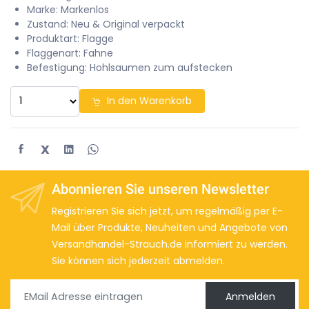
Marke: Markenlos
Zustand: Neu & Original verpackt
Produktart: Flagge
Flaggenart: Fahne
Befestigung: Hohlsaumen zum aufstecken
In den Warenkorb
X
Abonnieren Sie unseren Newsletter
Registrieren Sie sich jetzt, um regelmäßig per E-
Mail über Produkte, Neuheiten und Angebote von
Versandhandel-Strauch.de informiert zu werden.
Sie können sich jederzeit abmelden.
Anmelden