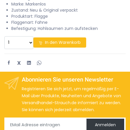
Marke: Markenlos
Zustand: Neu & Original verpackt
Produktart: Flagge
Flaggenart: Fahne
Befestigung: Hohlsaumen zum aufstecken
In den Warenkorb
X
Abonnieren Sie unseren Newsletter
Registrieren Sie sich jetzt, um regelmäßig per E-
Mail über Produkte, Neuheiten und Angebote von
Versandhandel-Strauch.de informiert zu werden.
Sie können sich jederzeit abmelden.
Anmelden