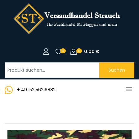
Versandhandel Strauch
Ihr Fachhandel für Flaggen und mehr
0
0
0.00
€
Suchen
+ 49 152 56216882