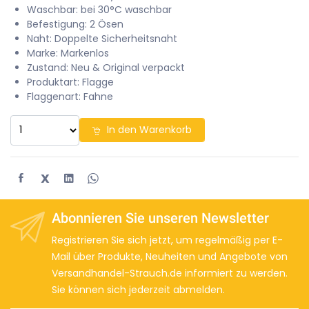
Waschbar: bei 30°C waschbar
Befestigung: 2 Ösen
Naht: Doppelte Sicherheitsnaht
Marke: Markenlos
Zustand: Neu & Original verpackt
Produktart: Flagge
Flaggenart: Fahne
In den Warenkorb
X
Abonnieren Sie unseren Newsletter
Registrieren Sie sich jetzt, um regelmäßig per E-
Mail über Produkte, Neuheiten und Angebote von
Versandhandel-Strauch.de informiert zu werden.
Sie können sich jederzeit abmelden.