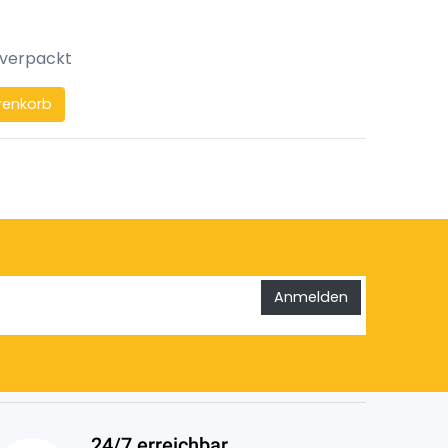
 verpackt
renkorb
Anmelden
24/7 erreichbar