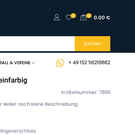
0
0
0.00
€
Suchen
+ 49 152 56216882
BALL & VEREINE
einfarbig
Artikelnummer: 7899
r leider noch keine Beschreibung.
lingsverschluss