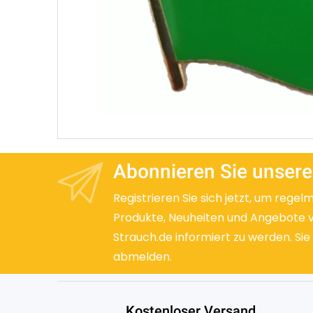
Abonnieren Sie unsere
Registrieren Sie sich jetzt, um regel
Produkte, Neuheiten und Angebote 
Strauch.de informiert zu werden. Sie
abmelden.
Kostenloser Versand