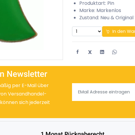
Produktart: Pin
Marke: Markenlos
Zustand: Neu & Original
In den Wa
X
n Newsletter
mäßig per E-Mail über
von Versandhandel-
 können sich jederzeit
1 Monat Rückgaberecht