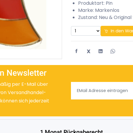
Produktart: Pin
Marke: Markenlos
Zustand: Neu & Original
In den Wa
X
n Newsletter
mäßig per E-Mail über
von Versandhandel-
 können sich jederzeit
1 Monat Rückgaberecht