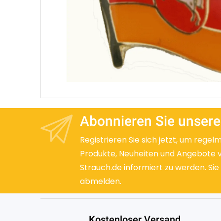
Abonnieren Sie unsere
Registrieren Sie sich jetzt, um regel
Produkte, Neuheiten und Angebote 
Strauch.de informiert zu werden. Sie
abmelden.
Kostenloser Versand