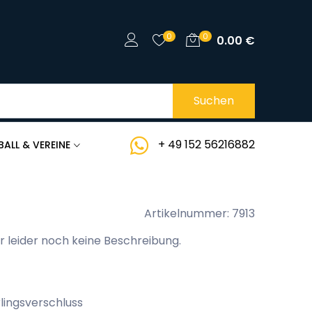
0
0
0.00
€
Suchen
+ 49 152 56216882
BALL & VEREINE
Artikelnummer: 7913
r leider noch keine Beschreibung.
lingsverschluss