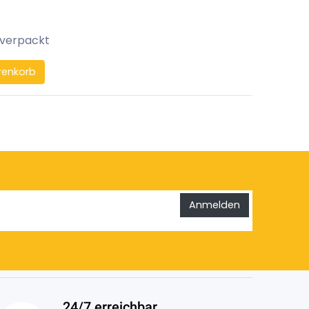
 verpackt
renkorb
Anmelden
24/7 erreichbar