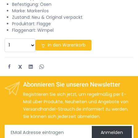
Befestigung: Ösen
Marke: Markenlos
Zustand: Neu & Original verpackt
Produktart: Flagge
Flaggenart: Wimpel
In den Warenkorb
X
Abonnieren Sie unseren Newsletter
Registrieren Sie sich jetzt, um regelmäßig per E-
Mail über Produkte, Neuheiten und Angebote von
Versandhandel-Strauch.de informiert zu werden.
Sie können sich jederzeit abmelden.
Anmelden