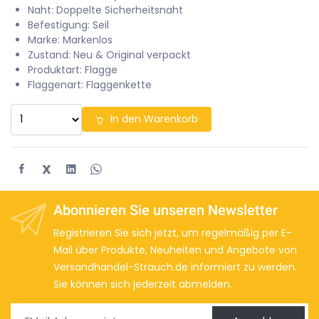
Naht: Doppelte Sicherheitsnaht
Befestigung: Seil
Marke: Markenlos
Zustand: Neu & Original verpackt
Produktart: Flagge
Flaggenart: Flaggenkette
In den Warenkorb
X
Abonnieren Sie unseren Newsletter
Registrieren Sie sich jetzt, um regelmäßig per E-
Mail über Produkte, Neuheiten und Angebote von
Versandhandel-Strauch.de informiert zu werden.
Sie können sich jederzeit abmelden.