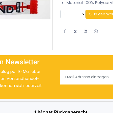
Material: 100% Polyacry
In den Wa
X
n Newsletter
mäßig per E-Mail über
von Versandhandel-
 können sich jederzeit
1 Monat Rückgaberecht