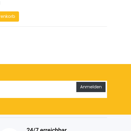
l
renkorb
Anmelden
24/7 erreichbar