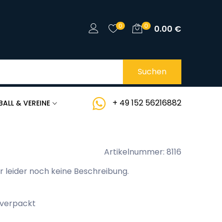
0
0
0.00
€
Suchen
+ 49 152 56216882
BALL & VEREINE
Artikelnummer: 8116
r leider noch keine Beschreibung.
 verpackt