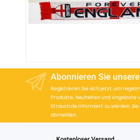
Abonnieren Sie unsere
Registrieren Sie sich jetzt, um regel
Produkte, Neuheiten und Angebote 
Strauch.de informiert zu werden. Sie
abmelden.
Kostenloser Versand