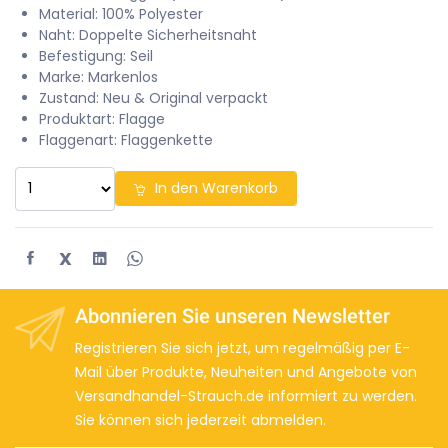
Material: 100% Polyester
Naht: Doppelte Sicherheitsnaht
Befestigung: Seil
Marke: Markenlos
Zustand: Neu & Original verpackt
Produktart: Flagge
Flaggenart: Flaggenkette
In den Warenkorb
X
Abonnieren Sie unseren Newsletter
Registrieren Sie sich jetzt, um regelmäßig per E-
Mail über Produkte, Neuheiten und Angebote von
Versandhandel-Strauch.de informiert zu werden.
Sie können sich jederzeit abmelden.