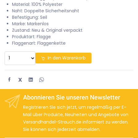
Material: 100% Polyester
Naht: Doppelte Sicherheitsnaht
Befestigung: Seil
Marke: Markenlos
Zustand: Neu & Original verpackt
Produktart: Flagge
Flaggenart: Flaggenkette
In den Warenkorb
X
Abonnieren Sie unseren Newsletter
Registrieren Sie sich jetzt, um regelmäßig per E-
Mail über Produkte, Neuheiten und Angebote von
Versandhandel-Strauch.de informiert zu werden.
Sie können sich jederzeit abmelden.