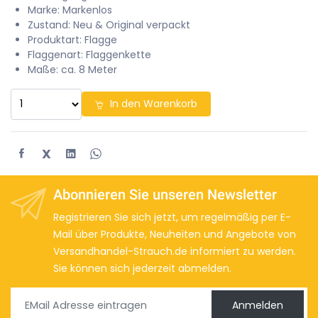
Marke: Markenlos
Zustand: Neu & Original verpackt
Produktart: Flagge
Flaggenart: Flaggenkette
Maße: ca. 8 Meter
In den Warenkorb
X
Abonnieren Sie unseren Newsletter
Registrieren Sie sich jetzt, um regelmäßig per E-
Mail über Produkte, Neuheiten und Angebote von
Versandhandel-Strauch.de informiert zu werden.
Sie können sich jederzeit abmelden.
Anmelden