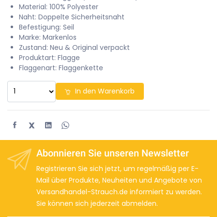
Material: 100% Polyester
Naht: Doppelte Sicherheitsnaht
Befestigung: Seil
Marke: Markenlos
Zustand: Neu & Original verpackt
Produktart: Flagge
Flaggenart: Flaggenkette
In den Warenkorb
X
Abonnieren Sie unseren Newsletter
Registrieren Sie sich jetzt, um regelmäßig per E-
Mail über Produkte, Neuheiten und Angebote von
Versandhandel-Strauch.de informiert zu werden.
Sie können sich jederzeit abmelden.