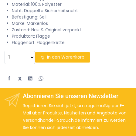
Material: 100% Polyester
Naht: Doppelte Sicherheitsnaht
Befestigung: Seil
Marke: Markenlos
Zustand: Neu & Original verpackt
Produktart: Flagge
Flaggenart: Flaggenkette
In den Warenkorb
X
Abonnieren Sie unseren Newsletter
Registrieren Sie sich jetzt, um regelmäßig per E-
Mail über Produkte, Neuheiten und Angebote von
Versandhandel-Strauch.de informiert zu werden.
Sie können sich jederzeit abmelden.