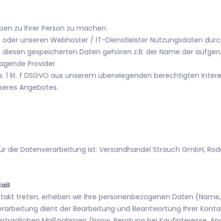
ben zu Ihrer Person zu machen.
 oder unseren Webhoster / IT-Dienstleister Nutzungsdaten durch
Zu diesen gespeicherten Daten gehören z.B. der Name der aufgeru
agende Provider.
bs. 1 lit. f DSGVO aus unserem überwiegenden berechtigten Inter
nseres Angebotes.
ür die Datenverarbeitung ist:
Versandhandel Strauch GmbH,
Rode
ail
kontakt treten, erheben wir Ihre personenbezogenen Daten (Name
rarbeitung dient der Bearbeitung und Beantwortung Ihrer Konta
traglichen Maßnahmen (bspw. Beratung bei Kaufinteresse, Ange