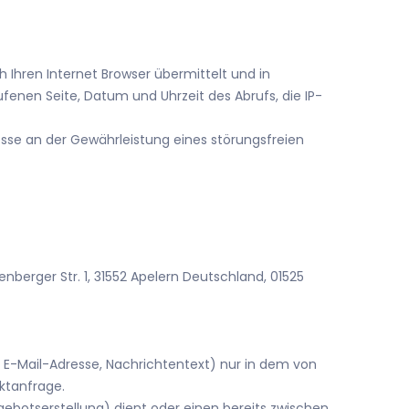
 Ihren Internet Browser übermittelt und in
fenen Seite, Datum und Uhrzeit des Abrufs, die IP-
esse an der Gewährleistung eines störungsfreien
nberger Str. 1,
31552
Apelern
Deutschland,
01525
, E-Mail-Adresse, Nachrichtentext) nur in dem von
ktanfrage.
botserstellung) dient oder einen bereits zwischen