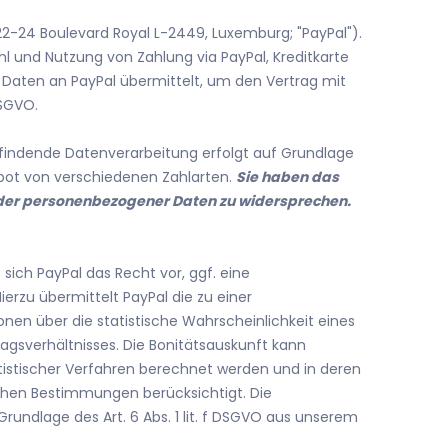
(22-24 Boulevard Royal L-2449, Luxemburg; "PayPal").
l und Nutzung von Zahlung via PayPal, Kreditkarte
en Daten an PayPal übermittelt, um den Vertrag mit
DSGVO.
tfindende Datenverarbeitung erfolgt auf Grundlage
ebot von verschiedenen Zahlarten.
Sie haben das
fender personenbezogener Daten zu widersprechen.
 sich PayPal das Recht vor, ggf. eine
erzu übermittelt PayPal die zu einer
en über die statistische Wahrscheinlichkeit eines
gsverhältnisses. Die Bonitätsauskunft kann
tistischer Verfahren berechnet werden und in deren
chen Bestimmungen berücksichtigt. Die
undlage des Art. 6 Abs. 1 lit. f DSGVO aus unserem