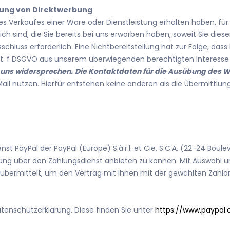
dung von Direktwerbung
des Verkaufes einer Ware oder Dienstleistung erhalten haben, f
ch sind, die Sie bereits bei uns erworben haben, soweit Sie die
sschluss erforderlich. Eine Nichtbereitstellung hat zur Folge, da
1 lit. f DSGVO aus unserem überwiegenden berechtigten Interess
n uns widersprechen.
Die Kontaktdaten für die Ausübung des W
il nutzen. Hierfür entstehen keine anderen als die Übermittlun
 PayPal der PayPal (Europe) S.à.r.l. et Cie, S.C.A. (22-24 Boule
ung über den Zahlungsdienst anbieten zu können. Mit Auswahl u
bermittelt, um den Vertrag mit Ihnen mit der gewählten Zahlart
atenschutzerklärung. Diese finden Sie unter
https://www.paypal