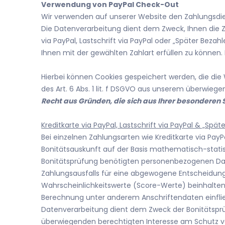
Verwendung von PayPal Check-Out
Wir verwenden auf unserer Website den Zahlungsdiens
Die Datenverarbeitung dient dem Zweck, Ihnen die Z
via PayPal, Lastschrift via PayPal oder „Später Beza
Ihnen mit der gewählten Zahlart erfüllen zu können. D
Hierbei können Cookies gespeichert werden, die die
des Art. 6 Abs. 1 lit. f DSGVO aus unserem überwie
Recht aus Gründen, die sich aus Ihrer besonderen
Kreditkarte via PayPal, Lastschrift via PayPal & „Spä
Bei einzelnen Zahlungsarten wie Kreditkarte via PayPa
Bonitätsauskunft auf der Basis mathematisch-statist
Bonitätsprüfung benötigten personenbezogenen Date
Zahlungsausfalls für eine abgewogene Entscheidung
Wahrscheinlichkeitswerte (Score-Werte) beinhalten
Berechnung unter anderem Anschriftendaten einfli
Datenverarbeitung dient dem Zweck der Bonitätsprüf
überwiegenden berechtigten Interesse am Schutz vor