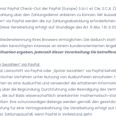
t PayPal Check-Out der PayPal (Europe) S.à.r.l. et Cie, S.C.A. 
ahlung über den Zahlungsdienst anbieten zu können. Mit Auswah
hlen“ via PayPal werden die zur Zahlungsabwicklung erforderlich
iese Verarbeitung erfolgt auf Grundlage des Art. 6 Abs. 1 lit. b 
 Wiedererkennung Ihres Browsers ermöglichen. Die dadurch stat
genden berechtigten Interesse an einem kundenorientierten Ang
 Situation ergeben, jederzeit dieser Verarbeitung Sie betref
ter bezahlen“ via PayPal
l, Lastschrift via PayPal oder „Später bezahlen“ via PayPal behält
ischer Verfahren unter Nutzung von Auskunfteien einzuholen. Hi
n an eine Auskunftei und verwendet die erhaltenen Information
 über die Begründung, Durchführung oder Beendigung des Vertra
, die auf Basis wissenschaftlich anerkannter mathematisch-sta
eßen. Ihre schutzwürdigen Belange werden gemäß den gesetzli
ung für eine Vertragsanbahnung. Die Verarbeitung erfolgt auf Gr
 Zahlungsausfall, wenn PayPal in Vorleistung geht.