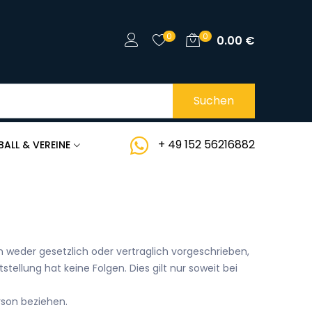
0
0
0.00
€
Suchen
+ 49 152 56216882
BALL & VEREINE
weder gesetzlich oder vertraglich vorgeschrieben,
stellung hat keine Folgen. Dies gilt nur soweit bei
erson beziehen.