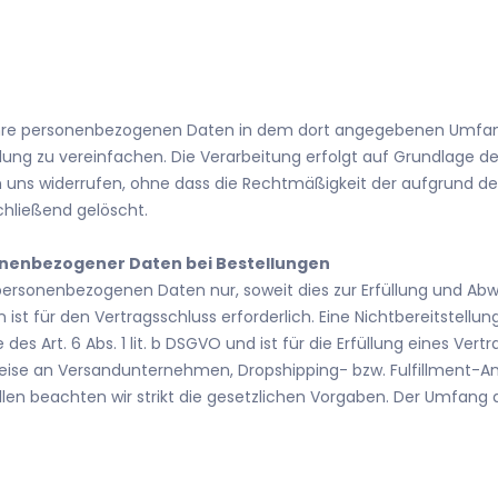
 Ihre personenbezogenen Daten in dem dort angegebenen Umfang
ung zu vereinfachen. Die Verarbeitung erfolgt auf Grundlage des Ar
an uns widerrufen, ohne dass die Rechtmäßigkeit der aufgrund der
chließend gelöscht.
nenbezogener Daten bei Bestellungen
personenbezogenen Daten nur, soweit dies zur Erfüllung und Abwi
n ist für den Vertragsschluss erforderlich. Eine Nichtbereitstellu
es Art. 6 Abs. 1 lit. b DSGVO und ist für die Erfüllung eines Vertr
weise an Versandunternehmen, Dropshipping- bzw. Fulfillment-Anb
 Fällen beachten wir strikt die gesetzlichen Vorgaben. Der Umfan